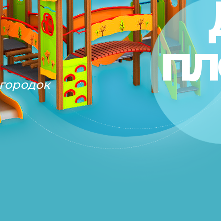
пл
городок