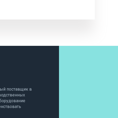
ый поставщик в
водственных
оборудование
енствовать