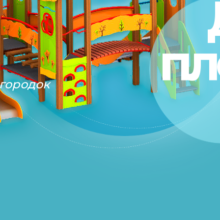
пл
городок