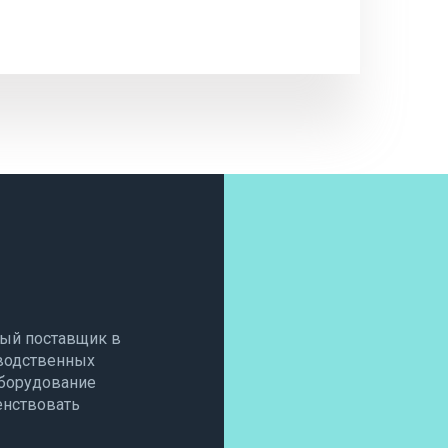
ый поставщик в
водственных
оборудование
енствовать