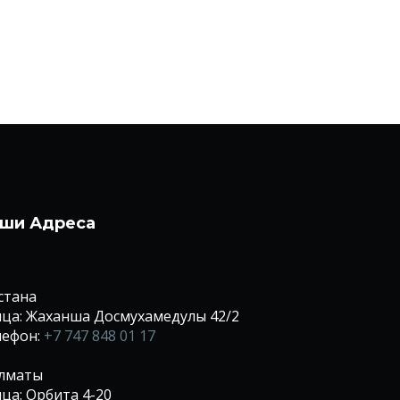
ши Адреса
Астана
ца: Жаханша Досмухамедулы 42/2
лефон:
+7 747 848 01 17
Алматы
ца: Орбита 4-20