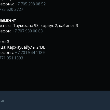
лефоны:
+7 705 298 08 52
775 520 2727
 Шымкент
спект Таукехана 93, корпус 2, кабинет 3
лефон:
+7 707 930 00 03
Семей
ца: Каржаубайулы 243Б
лефоны:
+7 701 544 1189
771 051 1303
ton