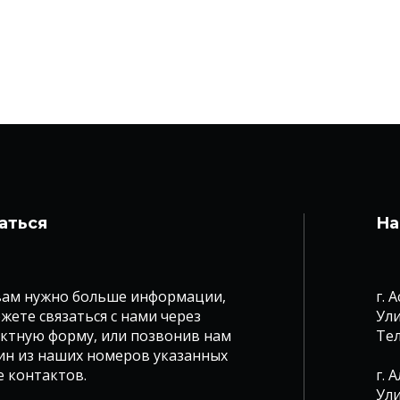
аться
На
вам нужно больше информации,
г. 
жете связаться с нами через
Ули
ктную форму, или позвонив нам
Те
ин из наших номеров указанных
е контактов.
г. 
Ули