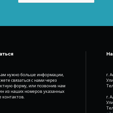
аться
На
вам нужно больше информации,
г. 
жете связаться с нами через
Ули
ктную форму, или позвонив нам
Те
ин из наших номеров указанных
е контактов.
г. 
Ули
Те