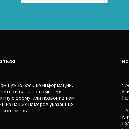
аться
На
вам нужно больше информации,
г. 
жете связаться с нами через
Ули
ктную форму, или позвонив нам
Те
ин из наших номеров указанных
е контактов.
г. 
Ули
Те