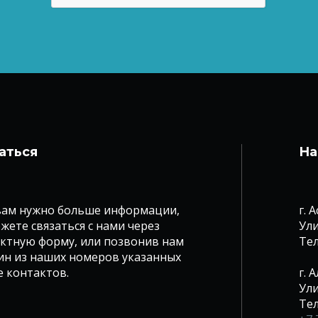
аться
На
вам нужно больше информации,
г. 
жете связаться с нами через
Ули
ктную форму, или позвонив нам
Те
ин из наших номеров указанных
е контактов.
г. 
Ули
Те