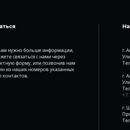
аться
На
вам нужно больше информации,
г. 
жете связаться с нами через
Ули
ктную форму, или позвонив нам
Те
ин из наших номеров указанных
е контактов.
г. 
Ули
Те
+7 
г.
Про
Те