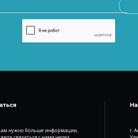
аться
На
вам нужно больше информации,
г. 
жете связаться с нами через
Ули