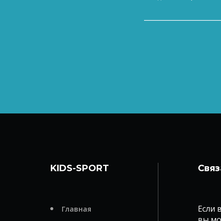
KIDS-SPORT
Связ
Если 
Главная
вы мо