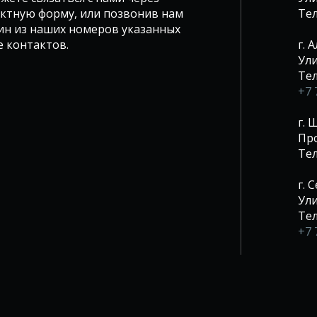
ктную форму, или позвонив нам
Те
ин из наших номеров указанных
е контактов.
г. 
Ули
Те
+7 
г.
Про
Те
г. 
Ули
Те
+7 