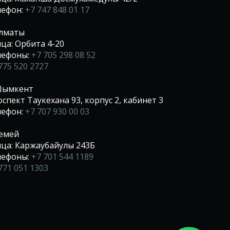
лефон:
+7 747 848 01 17
Алматы
ца: Орбита 4-20
лефоны:
+7 705 298 08 52
775 520 2727
 Шымкент
спект Таукехана 93, корпус 2, кабинет 3
лефон:
+7 707 930 00 03
Семей
ца: Каржаубайулы 243Б
лефоны:
+7 701 544 1189
771 051 1303