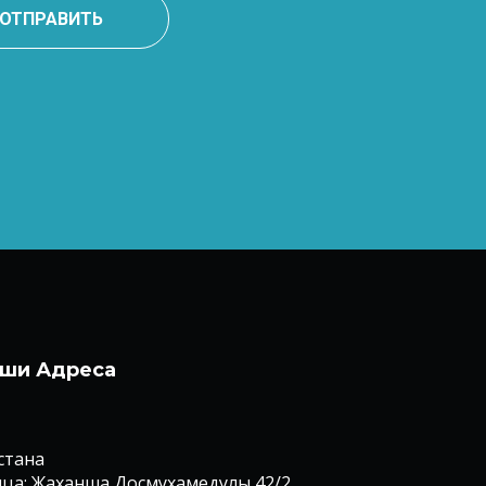
ОТПРАВИТЬ
ши Адреса
Астана
ца: Жаханша Досмухамедулы 42/2