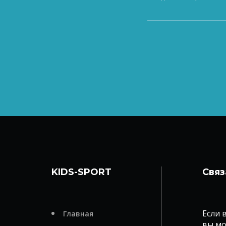
KIDS-SPORT
Связ
Если 
Главная
вы мо