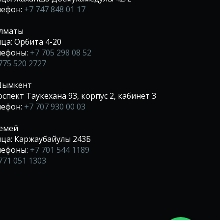
лефон:
+7 747 848 01 17
Алматы
ца: Орбита 4-20
лефоны:
+7 705 298 08 52
775 520 2727
 Шымкент
спект Таукехана 93, корпус 2, кабинет 3
лефон:
+7 707 930 00 03
Семей
ца: Каржаубайулы 243Б
лефоны:
+7 701 544 1189
771 051 1303