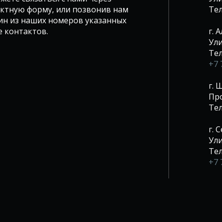
ктную форму, или позвонив нам
Те
ин из наших номеров указанных
е контактов.
г. 
Ули
Те
+7 
г.
Про
Те
г. 
Ули
Те
+7 