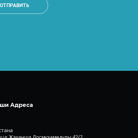
ОТПРАВИТЬ
ши Адреса
Астана
ца: Жаханша Досмухамедулы 42/2