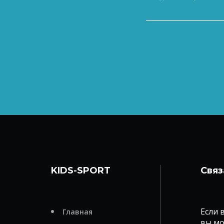
KIDS-SPORT
Связ
Если 
Главная
вы мо