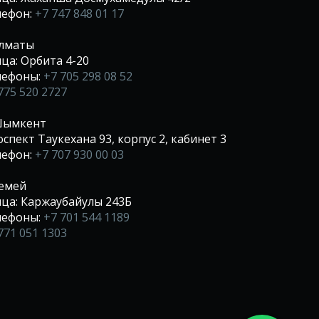
лефон:
+7 747 848 01 17
Алматы
ца: Орбита 4-20
лефоны:
+7 705 298 08 52
775 520 2727
 Шымкент
спект Таукехана 93, корпус 2, кабинет 3
лефон:
+7 707 930 00 03
Семей
ца: Каржаубайулы 243Б
лефоны:
+7 701 544 1189
771 051 1303