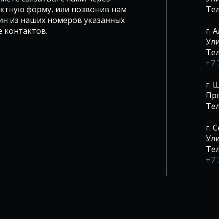
ктную форму, или позвонив нам
Те
ин из наших номеров указанных
е контактов.
г. 
Ули
Те
+7 
г.
Про
Те
г. 
Ули
Те
+7 