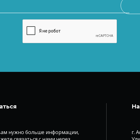
аться
На
вам нужно больше информации,
г. 
жете связаться с нами через
Ули