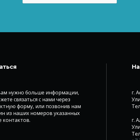
аться
На
вам нужно больше информации,
г. 
жете связаться с нами через
Ули
ктную форму, или позвонив нам
Те
ин из наших номеров указанных
е контактов.
г. 
Ули
Те